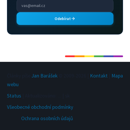
Odebírat
Články píše
Jan Barášek
© 2009-
2026
|
Kontakt
|
Mapa
webu
Status
|
Aktualizováno
:
...
|
sk
Všeobecné obchodní podmínky
Ochrana osobních údajů