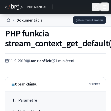
DOKUMENTACE
PHP MANUAL
Dokumentácia
/
Navrhnout změnu
PHP funkcia
stream_context_get_default(
11. 9. 2019
Jan Barášek
1
min čtení
Obsah článku
3
SEKC
E
Parametre