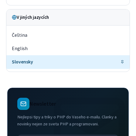
V jiných jazycích
Čeština
English
Slovensky
Newsletter
Nejlepsi tipy a triky o PHP do Vaseho e-mailu. Clanky a
novinky nejen ze sveta PHP a programovani.