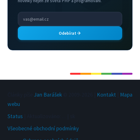
novinky nejen ze sveta PHP a programovani.
Odebírat
Články píše
Jan Barášek
© 2009-
2026
|
Kontakt
|
Mapa
webu
Status
|
Aktualizováno
:
...
|
sk
Všeobecné obchodní podmínky