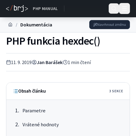
DOKUMENTACE
PHP MANUAL
Dokumentácia
/
Navrhnout změnu
PHP funkcia hexdec()
11. 9. 2019
Jan Barášek
1
min čtení
Obsah článku
3
SEKC
E
Parametre
Vrátené hodnoty