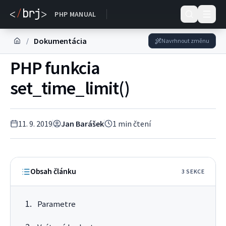
DOKUMENTACE
PHP MANUAL
Dokumentácia
/
Navrhnout změnu
PHP funkcia
set_time_limit()
11. 9. 2019
Jan Barášek
1
min čtení
Obsah článku
3
SEKC
E
Parametre