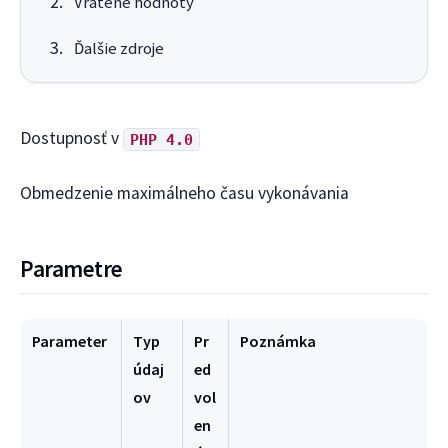
Vrátené hodnoty
Ďalšie zdroje
Dostupnosť v
PHP 4.0
Obmedzenie maximálneho času vykonávania
Parametre
Parameter
Typ
Pr
Poznámka
údaj
ed
ov
vol
en