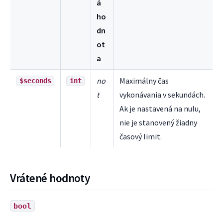
á
ho
dn
ot
a
no
Maximálny čas
$seconds
int
t
vykonávania v sekundách.
Ak je nastavená na nulu,
nie je stanovený žiadny
časový limit.
Vrátené hodnoty
bool