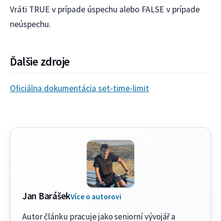
Vráti TRUE v prípade úspechu alebo FALSE v prípade
neúspechu.
Ďalšie zdroje
Oficiálna dokumentácia set-time-limit
Jan Barášek
Více o autorovi
Autor článku pracuje jako seniorní vývojář a