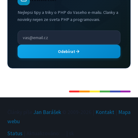
Nejlepsi tipy a triky o PHP do Vaseho e-mailu. Clanky a
novinky nejen ze sveta PHP a programovani.
Odebírat
Články píše
Jan Barášek
© 2009-
2026
|
Kontakt
|
Mapa
webu
Status
|
Aktualizováno
:
...
|
sk