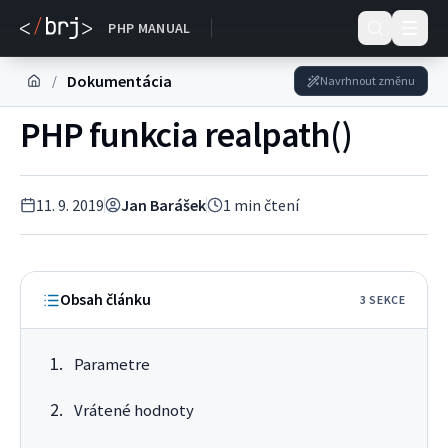
DOKUMENTACE
PHP MANUAL
Dokumentácia
/
Navrhnout změnu
PHP funkcia realpath()
11. 9. 2019
Jan Barášek
1
min čtení
Obsah článku
3
SEKC
E
Parametre
Vrátené hodnoty