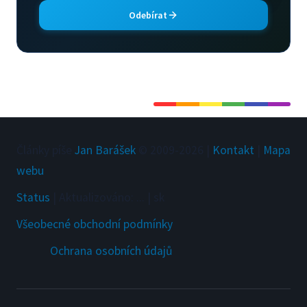
Odebírat
Články píše
Jan Barášek
© 2009-
2026
|
Kontakt
|
Mapa
webu
Status
|
Aktualizováno
:
...
|
sk
Všeobecné obchodní podmínky
Ochrana osobních údajů