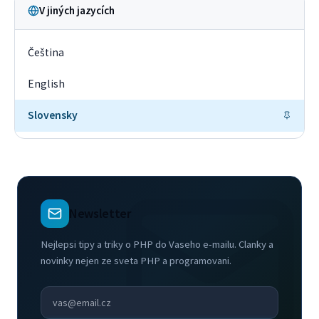
V jiných jazycích
Čeština
English
Slovensky
Newsletter
Nejlepsi tipy a triky o PHP do Vaseho e-mailu. Clanky a
novinky nejen ze sveta PHP a programovani.