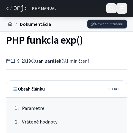
DOKUMENTACE
PHP MANUAL
Dokumentácia
/
Navrhnout změnu
PHP funkcia exp()
11. 9. 2019
Jan Barášek
1
min čtení
Obsah článku
3
SEKC
E
Parametre
Vrátené hodnoty