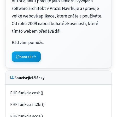
Autor článku pracuje jako seniorní vývojář a
software architekt v Praze. Navrhuje a spravuje
velké webové aplikace, které znáte a používáte.
Od roku 2009 nabral bohaté zkušenosti, které
tímto webem předává dál.
Rád vám pomůžu
:
Kontakt
Související články
PHP funkcia cosh()
PHP funkcia nl2br()
PHP funkcia acos()