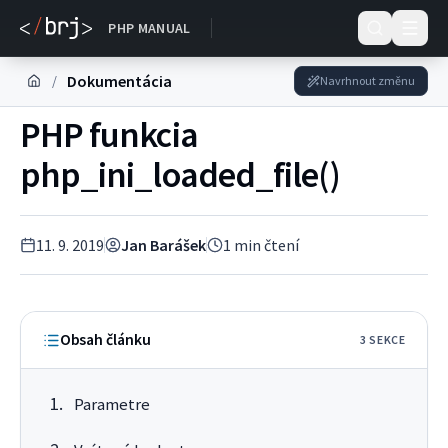
DOKUMENTACE
PHP MANUAL
Dokumentácia
/
Navrhnout změnu
PHP funkcia
php_ini_loaded_file()
11. 9. 2019
Jan Barášek
1
min čtení
Obsah článku
3
SEKC
E
Parametre