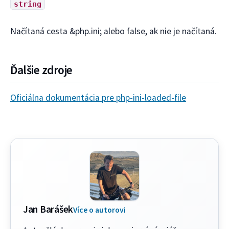
string
Načítaná cesta &php.ini; alebo false, ak nie je načítaná.
Ďalšie zdroje
Oficiálna dokumentácia pre php-ini-loaded-file
Jan Barášek
Více o autorovi