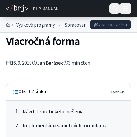
DOKUMENTACE
PHP MANUAL
Výukové programy
Spracovanie údajov
Formulár
/
Navrhnout změnu
Viacročná forma
16. 9. 2019
Jan Barášek
3
min čtení
Obsah článku
4
SEKC
E
Návrh teoretického riešenia
Implementácia samotných formulárov