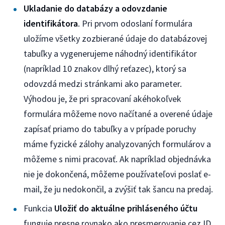
Ukladanie do databázy a odovzdanie
identifikátora
. Pri prvom odoslaní formulára
uložíme všetky zozbierané údaje do databázovej
tabuľky a vygenerujeme náhodný identifikátor
(napríklad 10 znakov dlhý reťazec), ktorý sa
odovzdá medzi stránkami ako parameter.
Výhodou je, že pri spracovaní akéhokoľvek
formulára môžeme novo načítané a overené údaje
zapísať priamo do tabuľky a v prípade poruchy
máme fyzické zálohy analyzovaných formulárov a
môžeme s nimi pracovať. Ak napríklad objednávka
nie je dokončená, môžeme používateľovi poslať e-
mail, že ju nedokončil, a zvýšiť tak šancu na predaj.
Funkcia
Uložiť do aktuálne prihláseného účtu
funguje presne rovnako ako presmerovanie cez ID,