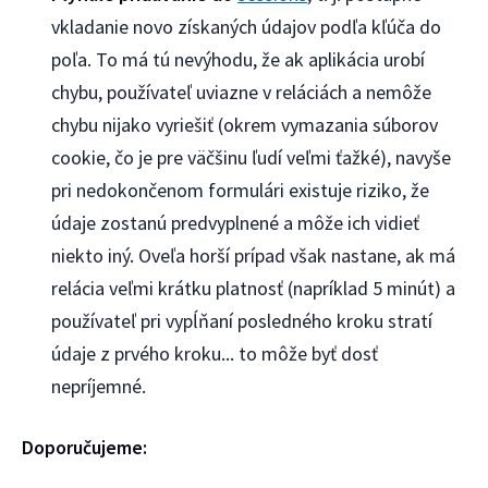
vkladanie novo získaných údajov podľa kľúča do
poľa. To má tú nevýhodu, že ak aplikácia urobí
chybu, používateľ uviazne v reláciách a nemôže
chybu nijako vyriešiť (okrem vymazania súborov
cookie, čo je pre väčšinu ľudí veľmi ťažké), navyše
pri nedokončenom formulári existuje riziko, že
údaje zostanú predvyplnené a môže ich vidieť
niekto iný. Oveľa horší prípad však nastane, ak má
relácia veľmi krátku platnosť (napríklad 5 minút) a
používateľ pri vypĺňaní posledného kroku stratí
údaje z prvého kroku... to môže byť dosť
nepríjemné.
Doporučujeme: