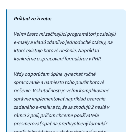
Príklad zo života:
Veľmi často mi začínajúci programátori posielajú
e-maily a kladú zdanlivo jednoduché otázky, na
ktoré existuje hotové riešenie. Napríklad
konkrétne o spracovaní formulárov v PHP.
Vždy odporúčam úplne vynechať ručné
spracovanie a namiesto toho použiť hotové
riešenie. V skutočnosti je veľmi komplikované
správne implementovať napríklad overenie
zadaného e-mailu a to, že sa zhodujú 2 heslá v
rámci 2 polí, pričom chceme používateľa
presmerovať späť na predvyplnený formulár
podľa jeho údajov a s chybovými správami v