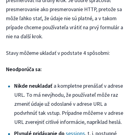
presmerovať na druhý krok. Je dobré spracovať
presmerovanie ako presmerovanie HTTP, pretože sa
môže ľahko stať, že údaje nie sú platné, a v takom
prípade chceme používateľa vrátiť na prvý formulár a
nie na ďalší krok.
Stavy môžeme ukladať v podstate 4 spôsobmi:
Neodporúča sa:
Nikde neukladať
a kompletne prenášať v adrese
URL. To má nevýhodu, že používateľ môže raz
zmeniť údaje už odoslané v adrese URL a
podvrhnúť tak vstup. Prípadne môžeme v adrese
URL zverejniť citlivé informácie, napríklad heslá.
Plynulé pridávanie do
sessions
, t. j. postupné