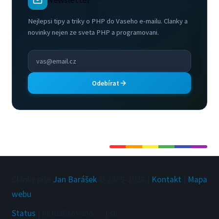
Nejlepsi tipy a triky o PHP do Vaseho e-mailu. Clanky a
novinky nejen ze sveta PHP a programovani.
Odebírat
Články píše
Jan Barášek
© 2009-
2026
|
Kontakt
|
Mapa
webu
Status
|
Aktualizováno
:
...
|
sk