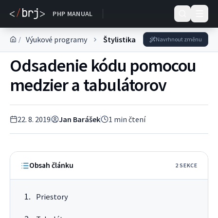
DOKUMENTACE
PHP MANUAL
Výukové programy
Štylistika a konvencie
/
Navrhnout změnu
Odsadenie kódu pomocou
medzier a tabulátorov
22. 8. 2019
Jan Barášek
1
min čtení
Obsah článku
2
SEKC
E
Priestory