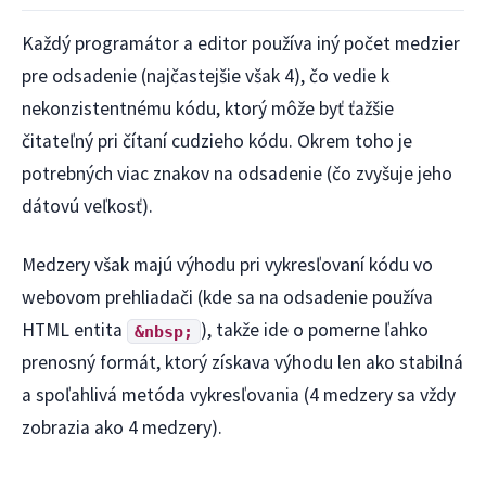
Každý programátor a editor používa iný počet medzier
pre odsadenie (najčastejšie však 4), čo vedie k
nekonzistentnému kódu, ktorý môže byť ťažšie
čitateľný pri čítaní cudzieho kódu. Okrem toho je
potrebných viac znakov na odsadenie (čo zvyšuje jeho
dátovú veľkosť).
Medzery však majú výhodu pri vykresľovaní kódu vo
webovom prehliadači (kde sa na odsadenie používa
HTML entita
), takže ide o pomerne ľahko
&nbsp;
prenosný formát, ktorý získava výhodu len ako stabilná
a spoľahlivá metóda vykresľovania (4 medzery sa vždy
zobrazia ako 4 medzery).