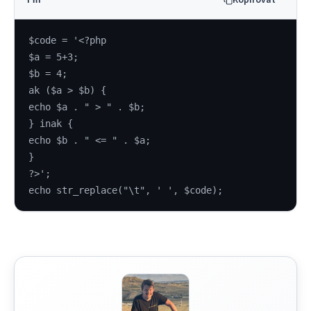
$code = '<?php
$a = 5+3;
$b = 4;
ak ($a > $b) {
echo $a . " > " . $b;
} inak {
echo $b . " <= " . $a;
}
?>';
echo str_replace("\t", ' ', $code);