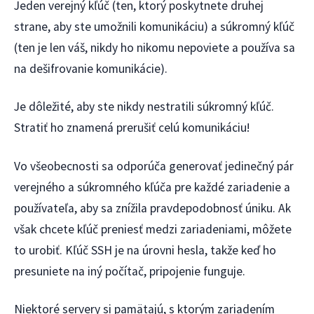
Jeden verejný kľúč (ten, ktorý poskytnete druhej
strane, aby ste umožnili komunikáciu) a súkromný kľúč
(ten je len váš, nikdy ho nikomu nepoviete a používa sa
na dešifrovanie komunikácie).
Je dôležité, aby ste nikdy nestratili súkromný kľúč.
Stratiť ho znamená prerušiť celú komunikáciu!
Vo všeobecnosti sa odporúča generovať jedinečný pár
verejného a súkromného kľúča pre každé zariadenie a
používateľa, aby sa znížila pravdepodobnosť úniku. Ak
však chcete kľúč preniesť medzi zariadeniami, môžete
to urobiť. Kľúč SSH je na úrovni hesla, takže keď ho
presuniete na iný počítač, pripojenie funguje.
Niektoré servery si pamätajú, s ktorým zariadením