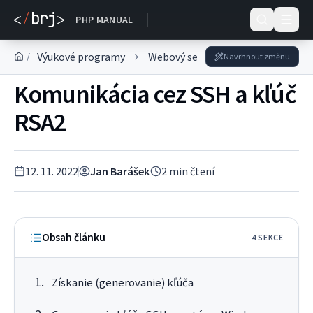
DOKUMENTACE
PHP MANUAL
Výukové programy
Webový server
Správa produk
/
Navrhnout změnu
Komunikácia cez SSH a kľúč
RSA2
12. 11. 2022
Jan Barášek
2
min čtení
Obsah článku
4
SEKC
E
Získanie (generovanie) kľúča