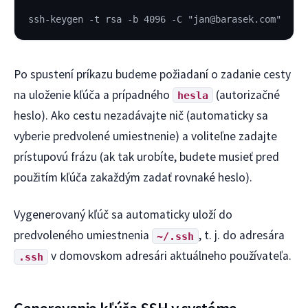
ssh-keygen -t rsa -b 4096 -C "jan@barasek.com"
Po spustení príkazu budeme požiadaní o zadanie cesty
na uloženie kľúča a prípadného
(autorizačné
hesla
heslo). Ako cestu nezadávajte nič (automaticky sa
vyberie predvolené umiestnenie) a voliteľne zadajte
prístupovú frázu (ak tak urobíte, budete musieť pred
použitím kľúča zakaždým zadať rovnaké heslo).
Vygenerovaný kľúč sa automaticky uloží do
predvoleného umiestnenia
, t. j. do adresára
~/.ssh
v domovskom adresári aktuálneho používateľa.
.ssh