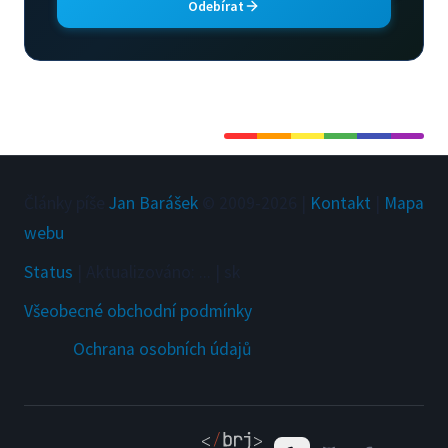
Odebírat
Články píše
Jan Barášek
© 2009-
2026
|
Kontakt
|
Mapa
webu
Status
|
Aktualizováno
:
...
|
sk
Všeobecné obchodní podmínky
Ochrana osobních údajů