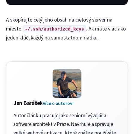
A skopírujte celý jeho obsah na cieľový server na
miesto
. Ak máte viac ako
~/.ssh/authorized_keys
jeden kľúč, každý na samostatnom riadku.
Jan Barášek
Více o autorovi
Autor článku pracuje jako seniorní vývojář a
software architekt v Praze. Navrhuje a spravuje
velké webové aplikace, které znáte a používáte.