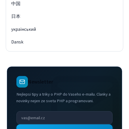
中国
日本
український
Dansk
Newsletter
Nejlepsi tipy a triky o PHP do Vaseho e-mailu. Clanky a
novinky nejen ze sveta PHP a programovani.