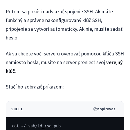
Potom sa pokúsi nadviazať spojenie SSH. Ak máte
funkčný a správne nakonfigurovaný kľúč SSH,
pripojenie sa vytvorí automaticky. Ak nie, musíte zadať
heslo.
Ak sa chcete voči serveru overovať pomocou kľúča SSH
namiesto hesla, musíte na server preniesť svoj
verejný
kľúč
.
Stačí ho zobraziť príkazom:
Kopírovat
SHELL
cat ~/.ssh/id_rsa.pub