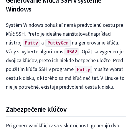
Generovanie kľúča SSH v systéme
Windows
Systém Windows bohužiaľ nemá predvolenú cestu pre
kľúč SSH. Preto je ideálne nainštalovať napríklad
nástroj
a
na generovanie kľúča.
Putty
PuttyGen
Vždy si vyberte algoritmus
. Opäť sa vygeneruje
RSA2
dvojica kľúčov, preto ich niekde bezpečne uložte. Pred
použitím kľúča SSH v programe
musíte vybrať
Putty
cestu k disku, z ktorého sa má kľúč načítať. V Linuxe to
nie je potrebné, existuje predvolená cesta k disku.
Zabezpečenie kľúčov
Pri generovaní kľúčov sa v skutočnosti generujú dva.