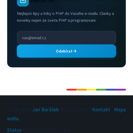
Newsletter
Nejlepsi tipy a triky o PHP do Vaseho e-mailu. Clanky a
novinky nejen ze sveta PHP a programovani.
Odebírat
Články píše
Jan Barášek
© 2009-
2026
|
Kontakt
|
Mapa
webu
Status
|
Aktualizováno
:
...
|
sk