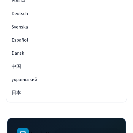
Polska
Deutsch
Svenska
Español
Dansk
中国
український
日本