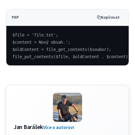
Kopírovat
PHP
$file = 'file.txt';
$content = Nový obsah.';
$oldContent = file_get_contents($soubor);
file_put_contents($file, $oldContent . $content);
Jan Barášek
Více o autorovi