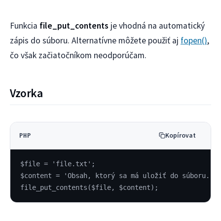
Funkcia
file_put_contents
je vhodná na automatický
zápis do súboru. Alternatívne môžete použiť aj
fopen()
,
čo však začiatočníkom neodporúčam.
Vzorka
Kopírovat
PHP
$file = 'file.txt';
$content = 'Obsah, ktorý sa má uložiť do súboru.';
file_put_contents($file, $content);