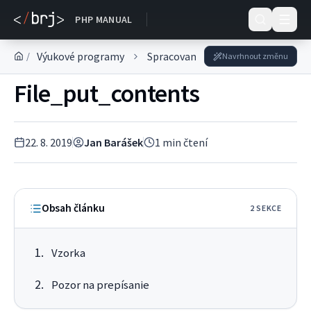
DOKUMENTACE
PHP MANUAL
Výukové programy
Spracovanie údajov
Práca so 
/
Navrhnout změnu
File_put_contents
22. 8. 2019
Jan Barášek
1
min čtení
Obsah článku
2
SEKC
E
Vzorka
Pozor na prepísanie