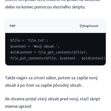
alebo na koniec pomocou vlastného skriptu:
Kopírovat
PHP
$file = 'file.txt';
$content = 'Nový obsah.';
$oldContent = file_get_contents($file);
file_put_contents($file, $content . $oldContent);
Takže najprv sa otvorí súbor, potom sa zapíše nový
obsah a po ňom sa zapíše pôvodný obsah...
Ak chceme pridať starý obsah pred nový, stačí skript
mierne upraviť: