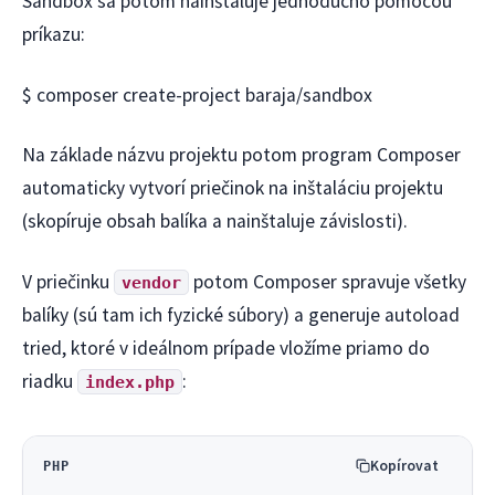
Sandbox sa potom nainštaluje jednoducho pomocou
príkazu:
$ composer create-project baraja/sandbox
Na základe názvu projektu potom program Composer
automaticky vytvorí priečinok na inštaláciu projektu
(skopíruje obsah balíka a nainštaluje závislosti).
V priečinku
potom Composer spravuje všetky
vendor
balíky (sú tam ich fyzické súbory) a generuje autoload
tried, ktoré v ideálnom prípade vložíme priamo do
riadku
:
index.php
Kopírovat
PHP