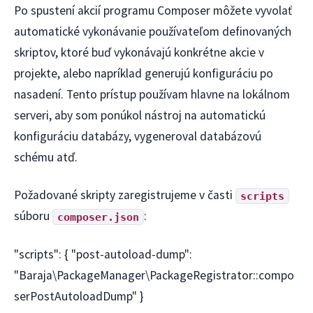
Po spustení akcií programu Composer môžete vyvolať
automatické vykonávanie používateľom definovaných
skriptov, ktoré buď vykonávajú konkrétne akcie v
projekte, alebo napríklad generujú konfiguráciu po
nasadení. Tento prístup používam hlavne na lokálnom
serveri, aby som ponúkol nástroj na automatickú
konfiguráciu databázy, vygeneroval databázovú
schému atď.
Požadované skripty zaregistrujeme v časti
scripts
súboru
:
composer.json
"scripts": { "post-autoload-dump":
"Baraja\PackageManager\PackageRegistrator::compo
serPostAutoloadDump" }