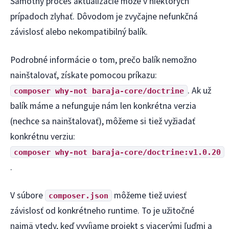
Samotný proces aktualizácie môže v niektorých
prípadoch zlyhať. Dôvodom je zvyčajne nefunkčná
závislosť alebo nekompatibilný balík.
Podrobné informácie o tom, prečo balík nemožno
nainštalovať, získate pomocou príkazu:
. Ak už
composer why-not baraja-core/doctrine
balík máme a nefunguje nám len konkrétna verzia
(nechce sa nainštalovať), môžeme si tiež vyžiadať
konkrétnu verziu:
composer why-not baraja-core/doctrine:v1.0.20
.
V súbore
môžeme tiež uviesť
composer.json
závislosť od konkrétneho runtime. To je užitočné
najmä vtedy, keď vyvíjame projekt s viacerými ľuďmi a