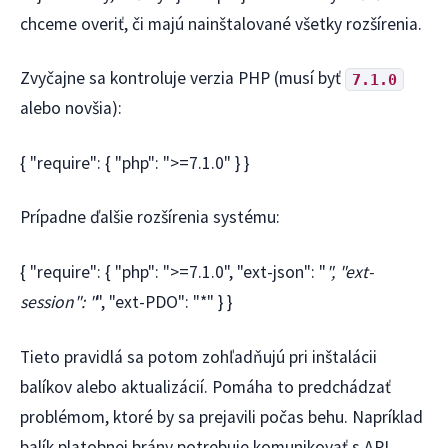
chceme overiť, či majú nainštalované všetky rozšírenia.
Zvyčajne sa kontroluje verzia PHP (musí byť
7.1.0
alebo novšia):
{ "require": { "php": ">=7.1.0" } }
Prípadne ďalšie rozšírenia systému:
{ "require": { "php": ">=7.1.0", "ext-json": "
", "ext-
session": "
", "ext-PDO": "*" } }
Tieto pravidlá sa potom zohľadňujú pri inštalácii
balíkov alebo aktualizácií. Pomáha to predchádzať
problémom, ktoré by sa prejavili počas behu. Napríklad
balík platobnej brány potrebuje komunikovať s API,