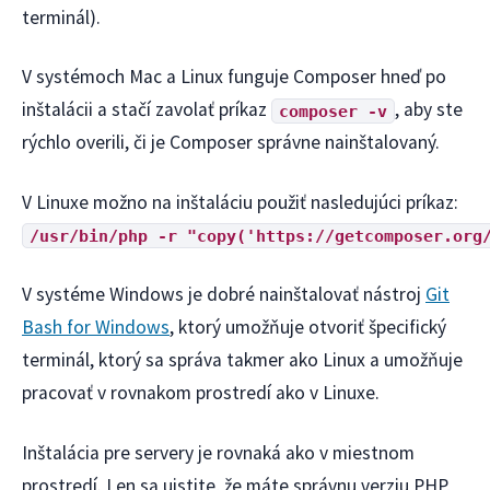
terminál).
V systémoch Mac a Linux funguje Composer hneď po
inštalácii a stačí zavolať príkaz
, aby ste
composer -v
rýchlo overili, či je Composer správne nainštalovaný.
V Linuxe možno na inštaláciu použiť nasledujúci príkaz:
/usr/bin/php -r "copy('https://getcomposer.org
V systéme Windows je dobré nainštalovať nástroj
Git
Bash for Windows
, ktorý umožňuje otvoriť špecifický
terminál, ktorý sa správa takmer ako Linux a umožňuje
pracovať v rovnakom prostredí ako v Linuxe.
Inštalácia pre servery je rovnaká ako v miestnom
prostredí. Len sa uistite, že máte správnu verziu PHP,