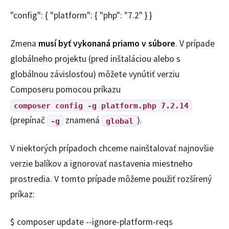
"config": { "platform": { "php": "7.2" } }
Zmena
musí byť vykonaná priamo v súbore
. V prípade
globálneho projektu (pred inštaláciou alebo s
globálnou závislosťou) môžete vynútiť verziu
Composeru pomocou príkazu
composer config -g platform.php 7.2.14
(prepínač
znamená
).
-g
global
V niektorých prípadoch chceme nainštalovať najnovšie
verzie balíkov a ignorovať nastavenia miestneho
prostredia. V tomto prípade môžeme použiť rozšírený
príkaz:
$ composer update --ignore-platform-reqs