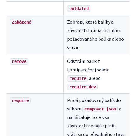
outdated
Zobrazí, ktoré balíky a
Zakázané
závislosti bránia inštalácii
požadovaného balíka alebo
verzie.
Odstráni balík z
remove
konfiguračnej sekcie
alebo
require
.
require-dev
Pridá požadovaný balík do
require
súboru
a
composer.json
nainštaluje ho. Ak sa
závislosti nedajú splniť,
vráti sa do pôvodného stavu.