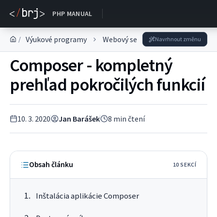
DOKUMENTACE
PHP MANUAL
Výukové programy
Webový server
Správa servera
/
Navrhnout změnu
Composer - kompletný
prehľad pokročilých funkcií
10. 3. 2020
Jan Barášek
8
min čtení
Obsah článku
10
SEKC
Í
Inštalácia aplikácie Composer