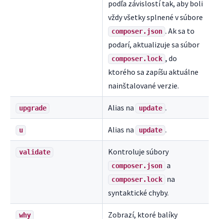
podľa závislostí tak, aby boli
vždy všetky splnené v súbore
. Ak sa to
composer.json
podarí, aktualizuje sa súbor
, do
composer.lock
ktorého sa zapíšu aktuálne
nainštalované verzie.
Alias na
.
upgrade
update
Alias na
.
u
update
Kontroluje súbory
validate
a
composer.json
na
composer.lock
syntaktické chyby.
Zobrazí, ktoré balíky
why