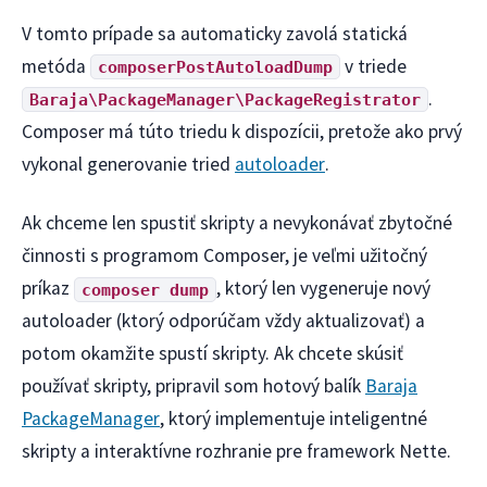
V tomto prípade sa automaticky zavolá statická
metóda
v triede
composerPostAutoloadDump
.
Baraja\PackageManager\PackageRegistrator
Composer má túto triedu k dispozícii, pretože ako prvý
vykonal generovanie tried
autoloader
.
Ak chceme len spustiť skripty a nevykonávať zbytočné
činnosti s programom Composer, je veľmi užitočný
príkaz
, ktorý len vygeneruje nový
composer dump
autoloader (ktorý odporúčam vždy aktualizovať) a
potom okamžite spustí skripty. Ak chcete skúsiť
používať skripty, pripravil som hotový balík
Baraja
PackageManager
, ktorý implementuje inteligentné
skripty a interaktívne rozhranie pre framework Nette.