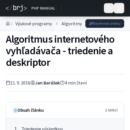
DOKUMENTACE
PHP MANUAL
Výukové programy
Algoritmy
Algoritmus intern
/
Navrhnout změnu
Algoritmus internetového
vyhľadávača - triedenie a
deskriptor
11. 9. 2016
Jan Barášek
4
min čtení
Obsah článku
5
SEKC
Í
Triedenie výsledkov