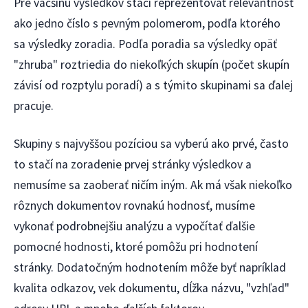
Pre väčšinu výsledkov stačí reprezentovať relevantnosť
ako jedno číslo s pevným polomerom, podľa ktorého
sa výsledky zoradia. Podľa poradia sa výsledky opäť
"zhruba" roztriedia do niekoľkých skupín (počet skupín
závisí od rozptylu poradí) a s týmito skupinami sa ďalej
pracuje.
Skupiny s najvyššou pozíciou sa vyberú ako prvé, často
to stačí na zoradenie prvej stránky výsledkov a
nemusíme sa zaoberať ničím iným. Ak má však niekoľko
rôznych dokumentov rovnakú hodnosť, musíme
vykonať podrobnejšiu analýzu a vypočítať ďalšie
pomocné hodnosti, ktoré pomôžu pri hodnotení
stránky. Dodatočným hodnotením môže byť napríklad
kvalita odkazov, vek dokumentu, dĺžka názvu, "vzhľad"