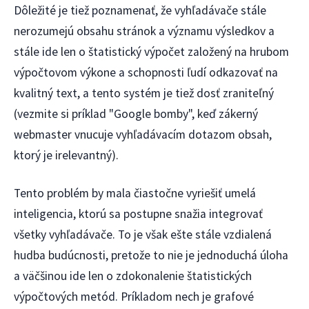
Dôležité je tiež poznamenať, že vyhľadávače stále
nerozumejú obsahu stránok a významu výsledkov a
stále ide len o štatistický výpočet založený na hrubom
výpočtovom výkone a schopnosti ľudí odkazovať na
kvalitný text, a tento systém je tiež dosť zraniteľný
(vezmite si príklad "Google bomby", keď zákerný
webmaster vnucuje vyhľadávacím dotazom obsah,
ktorý je irelevantný).
Tento problém by mala čiastočne vyriešiť umelá
inteligencia, ktorú sa postupne snažia integrovať
všetky vyhľadávače. To je však ešte stále vzdialená
hudba budúcnosti, pretože to nie je jednoduchá úloha
a väčšinou ide len o zdokonalenie štatistických
výpočtových metód. Príkladom nech je grafové