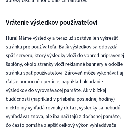
adresy URL a mnoho ďalších faktorov.
Vrátenie výsledkov používateľovi
Hurá! Máme výsledky a teraz už zostáva len vykresliť
stránku pre používateľa. Balík výsledkov sa odovzdá
späť serveru, ktorý výsledky vloží do vopred pripravenej
šablóny, okolo stránky vloží reklamné bannery a odošle
stránku späť používateľovi. Zároveň môže vykonávať aj
ďalšie pomocné operácie, napríklad ukladanie
výsledkov do vyrovnávacej pamäte. Ak v blízkej
budúcnosti (napríklad v priebehu poslednej hodiny)
niekto iný vyhľadá rovnaký dotaz, výsledky sa nebudú
vyhľadávať znova, ale iba načítajú z dočasnej pamäte,
čo často pomáha zlepšiť celkový výkon vyhľadávača.