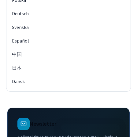
Polska
Deutsch
Svenska
Español
中国
日本
Dansk
Newsletter
Nejlepsi tipy a triky o PHP do Vaseho e-mailu. Clanky a