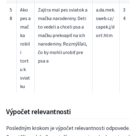
5
Ako
Zajtra mal pes sviatok a
a.da.mek.
3
8
pes a
mačka narodeniny. Deti
sweb.cz/
4
mač
to vedeli a chceli psa a
capek.j/d
ka
mačku prekvapiť na ich
ort.htm
robil
narodeniny. Rozmýšľali,
i
čo by mohli urobiť pre
tort
psa a
u k
sviat
ku
Výpočet relevantnosti
Posledným krokom je výpočet relevantnosti odpovede.