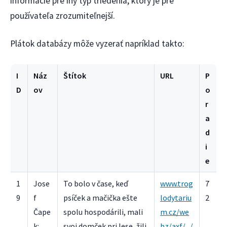
informácie pre iný typ triedenia, ktorý je pre
používateľa zrozumiteľnejší.
Plátok databázy môže vyzerať napríklad takto:
I
Náz
Štítok
URL
P
D
ov
o
r
a
d
i
e
1
Jose
To bolo v čase, keď
www.trog
7
9
f
psíček a mačička ešte
lodytariu
2
Čape
spolu hospodárili, mali
m.cz/we
k:
svoj domček pri lese, žili
bz/axf/.../