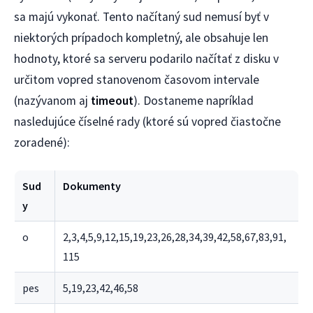
sa majú vykonať. Tento načítaný sud nemusí byť v
niektorých prípadoch kompletný, ale obsahuje len
hodnoty, ktoré sa serveru podarilo načítať z disku v
určitom vopred stanovenom časovom intervale
(nazývanom aj
timeout
). Dostaneme napríklad
nasledujúce číselné rady (ktoré sú vopred čiastočne
zoradené):
Sud
Dokumenty
y
o
2,3,4,5,9,12,15,19,23,26,28,34,39,42,58,67,83,91,
115
pes
5,19,23,42,46,58