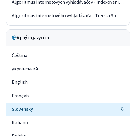
Algoritmus internetových vyhľadávačov - indexovanie a kanonizácia
Algoritmus internetového vyhľadávača - Trees a StopLead
V jiných jazycích
Čeština
український
English
Français
Slovensky
Italiano