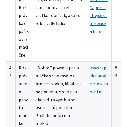
Roz
tam spolu a chceli
Capek_J
práv
všetko robiť tak, ako to
_Pejsek_
ka o
robia veľkí ľudia
a_kocick
psíčk
a.htm
ovi a
mači
čke
4
Roz
"Dobre," povedal pes a
www.cap
8
2
práv
mačka vzala mydlo a
ek.narod.
6
anie
hrniec s vodou, kľakla si
ru/povida
o
na podlahu, vzala psa
ni.htm
psov
ako kefu a vydrhla so
i a
psom celú podlahu.
mač
Podlaha bola celá
ke
mokrá