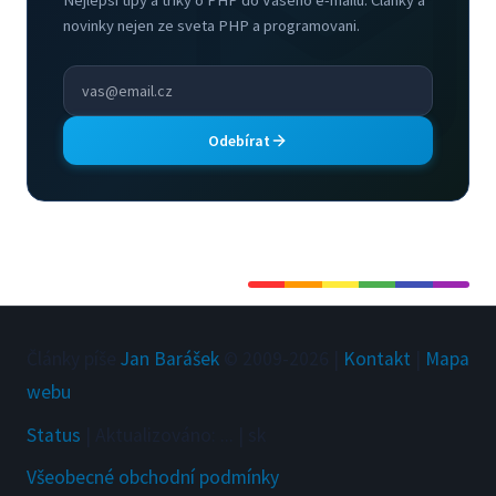
novinky nejen ze sveta PHP a programovani.
Odebírat
Články píše
Jan Barášek
© 2009-
2026
|
Kontakt
|
Mapa
webu
Status
|
Aktualizováno
:
...
|
sk
Všeobecné obchodní podmínky