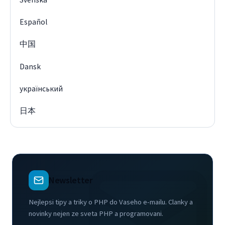
Español
中国
Dansk
український
日本
Newsletter
Nejlepsi tipy a triky o PHP do Vaseho e-mailu. Clanky a
novinky nejen ze sveta PHP a programovani.