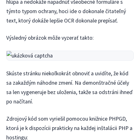
hlúpa a nedokáže napadnúť všeobecné formuláre s
týmto typom ochrany, hoci ide o dokonale čitateľný
text, ktorý dokáže lepšie OCR dokonale prepísať.
Výsledný obrázok môže vyzerať takto:
Skúste stránku niekoľkokrát obnoviť a uvidíte, že kód
sa zakaždým náhodne zmení. Na demonštračné účely
sa len vygeneruje bez uloženia, takže sa odstráni ihneď
po načítaní.
Zdrojový kód som vyriešil pomocou knižnice PHPGD,
ktorá je k dispozícii prakticky na každej inštalácii PHP a
hostingu: