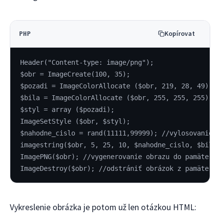
Kopírovat
PHP
Header("Content-type: image/png");
$obr = ImageCreate(100, 35);
$pozadi = ImageColorAllocate ($obr, 219, 28, 49); 
$bila = ImageColorAllocate ($obr, 255, 255, 255); 
$styl = array ($pozadi);
ImageSetStyle ($obr, $styl);
$nahodne_cislo = rand(11111,99999); //vylosovanie 
imagestring($obr, 5, 25, 10, $nahodne_cislo, $bila
ImagePNG($obr); //vygenerovanie obrazu do pamäte a
ImageDestroy($obr); //odstrániť obrázok z pamäte (
Vykreslenie obrázka je potom už len otázkou HTML: