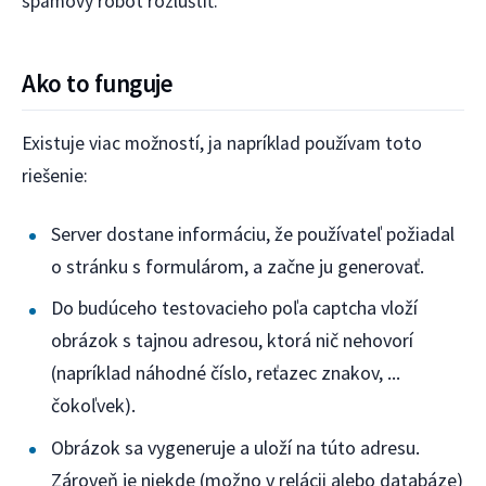
spamový robot rozlúštiť.
Ako to funguje
Existuje viac možností, ja napríklad používam toto
riešenie:
Server dostane informáciu, že používateľ požiadal
o stránku s formulárom, a začne ju generovať.
Do budúceho testovacieho poľa captcha vloží
obrázok s tajnou adresou, ktorá nič nehovorí
(napríklad náhodné číslo, reťazec znakov, ...
čokoľvek).
Obrázok sa vygeneruje a uloží na túto adresu.
Zároveň je niekde (možno v relácii alebo databáze)