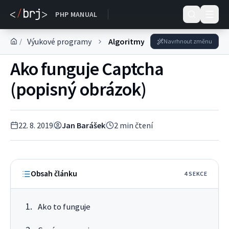
DOKUMENTACE
PHP MANUAL
Výukové programy
Algoritmy
/
Navrhnout změnu
Ako funguje Captcha
(popisný obrázok)
22. 8. 2019
Jan Barášek
2
min čtení
Obsah článku
4
SEKC
E
Ako to funguje