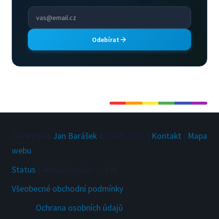
Odebírat
Články píše
Jan Barášek
© 2009-
2026
|
Kontakt
|
Mapa
webu
Status
|
Aktualizováno
:
...
|
sk
Všeobecné obchodní podmínky
Ochrana osobních údajů