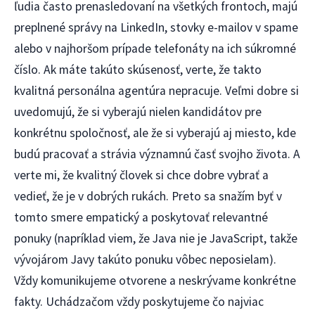
ľudia často prenasledovaní na všetkých frontoch, majú
preplnené správy na LinkedIn, stovky e-mailov v spame
alebo v najhoršom prípade telefonáty na ich súkromné
číslo. Ak máte takúto skúsenosť, verte, že takto
kvalitná personálna agentúra nepracuje. Veľmi dobre si
uvedomujú, že si vyberajú nielen kandidátov pre
konkrétnu spoločnosť, ale že si vyberajú aj miesto, kde
budú pracovať a strávia významnú časť svojho života. A
verte mi, že kvalitný človek si chce dobre vybrať a
vedieť, že je v dobrých rukách. Preto sa snažím byť v
tomto smere empatický a poskytovať relevantné
ponuky (napríklad viem, že Java nie je JavaScript, takže
vývojárom Javy takúto ponuku vôbec neposielam).
Vždy komunikujeme otvorene a neskrývame konkrétne
fakty. Uchádzačom vždy poskytujeme čo najviac