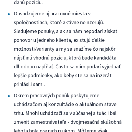
danú pozíciu.
Obsadzujeme aj pracovné miesta v
spoločnostiach, ktoré aktívne neinzerujú.
Sledujeme ponuky, a ak sa nám nepodarí získať
pohovor u jedného klienta, existujú ďalšie
možnosti/varianty a my sa snažíme čo najskôr
nájsť inú vhodnú pozíciu, ktorá bude kandidáta
dlhodobo napĺňať. Často sa nám podarí vyjednať
lepšie podmienky, ako keby ste sa na inzerát
prihlásili sami.
Okrem pracovných ponúk poskytujeme
uchádzačom aj konzultácie o aktuálnom stave
trhu. Mnohí uchádzači sa v súčasnej situácii báli
zmeniť zamestnávateľa - dvojmesačná skúšobná
lehota bola pre nich rizikom. Môžeme však