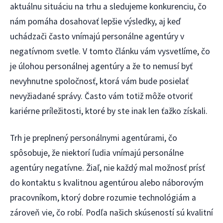
aktuálnu situáciu na trhu a sledujeme konkurenciu, čo
nám pomáha dosahovať lepšie výsledky, aj keď
uchádzači často vnímajú personálne agentúry v
negatívnom svetle. V tomto článku vám vysvetlíme, čo
je úlohou personálnej agentúry a že to nemusí byť
nevyhnutne spoločnosť, ktorá vám bude posielať
nevyžiadané správy. Často vám totiž môže otvoriť
kariérne príležitosti, ktoré by ste inak len ťažko získali.
Trh je preplnený personálnymi agentúrami, čo
spôsobuje, že niektorí ľudia vnímajú personálne
agentúry negatívne. Žiaľ, nie každý mal možnosť prísť
do kontaktu s kvalitnou agentúrou alebo náborovým
pracovníkom, ktorý dobre rozumie technológiám a
zároveň vie, čo robí. Podľa našich skúseností sú kvalitní