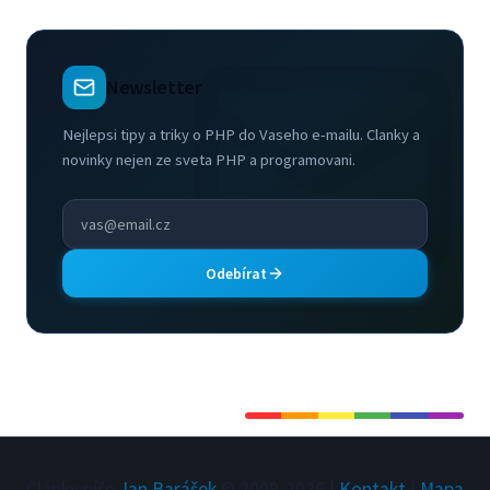
Newsletter
Nejlepsi tipy a triky o PHP do Vaseho e-mailu. Clanky a
novinky nejen ze sveta PHP a programovani.
Odebírat
Články píše
Jan Barášek
© 2009-
2026
|
Kontakt
|
Mapa