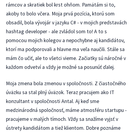
rámcov a skratiek bol krst ohňom. Pamätám si to,
akoby to bolo včera. Moja prvá pozícia, ktorú som
obsadil, bola vývojár v jazyku C# - v mojich predstavách
hashtag developer - ale zvládol som to! A to s
pomocou mojich kolegov a nepochybne aj kandidátov,
ktorí ma podporovali a hlavne ma veľa naučili. Stále sa
mám čo učiť, ale to všetci vieme. Začiatky sú náročné v
každom odvetví a vždy je možné sa posunúť ďalej.
Moja zmena bola zmenou v spoločnosti. Z čiastočného
úväzku sa stal plný úväzok. Teraz pracujem ako IT
konzultant v spoločnosti Antal. Aj keď sme
medzinárodná spoločnosť, máme atmosféru startupu -
pracujeme v malých tímoch. Vždy sa snažíme vyjsť v
ústrety kandidátom a tiež klientom. Dobre poznáme