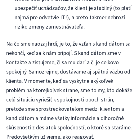
ubezpečiť uchádzačov, že klient je stabilný (to platí
najmä pre odvetvie IT!), a preto takmer nehrozí
riziko zmeny zamestnávateľa.
Na čo sme naozaj hrdí, je to, že vzťah s kandidátom sa
nekončí, keď sa k nám pripojí. S kandidátom sme v
kontakte a zisťujeme, či sa mu darí a či je celkovo
spokojný. Samozrejme, dostávame aj spätnú väzbu od
klienta. V momente, keď sa vyskytne akýkoľvek
problém na ktorejkoľvek strane, sme to my, kto dokáže
celú situáciu vyriešiť k spokojnosti oboch strán,
pretože sme sprostredkovateľom medzi klientom a
kandidátom a máme všetky informácie a dlhoročné
skúsenosti z desiatok spoločností, o ktoré sa staráme.
Predovšetkým už vieme, ako reagovať.