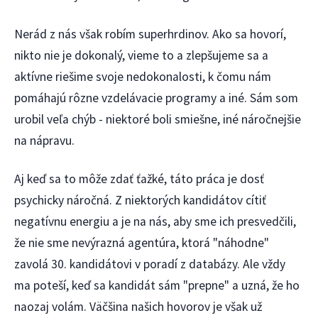
Nerád z nás však robím superhrdinov. Ako sa hovorí,
nikto nie je dokonalý, vieme to a zlepšujeme sa a
aktívne riešime svoje nedokonalosti, k čomu nám
pomáhajú rôzne vzdelávacie programy a iné. Sám som
urobil veľa chýb - niektoré boli smiešne, iné náročnejšie
na nápravu.
Aj keď sa to môže zdať ťažké, táto práca je dosť
psychicky náročná. Z niektorých kandidátov cítiť
negatívnu energiu a je na nás, aby sme ich presvedčili,
že nie sme nevýrazná agentúra, ktorá "náhodne"
zavolá 30. kandidátovi v poradí z databázy. Ale vždy
ma poteší, keď sa kandidát sám "prepne" a uzná, že ho
naozaj volám. Väčšina našich hovorov je však už