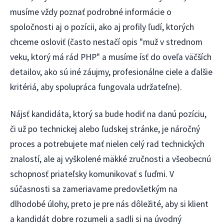
musíme vždy poznať podrobné informácie o
spoločnosti aj o pozícii, ako aj profily ľudí, ktorých
chceme osloviť (často nestačí opis "muž v strednom
veku, ktorý má rád PHP" a musíme ísť do oveľa väčších
detailov, ako sú iné záujmy, profesionálne ciele a ďalšie
kritériá, aby spolupráca fungovala udržateľne).
Nájsť kandidáta, ktorý sa bude hodiť na danú pozíciu,
či už po technickej alebo ľudskej stránke, je náročný
proces a potrebujete mať nielen celý rad technických
znalostí, ale aj vyškolené mäkké zručnosti a všeobecnú
schopnosť priateľsky komunikovať s ľuďmi. V
súčasnosti sa zameriavame predovšetkým na
dlhodobé úlohy, preto je pre nás dôležité, aby si klient
a kandidát dobre rozumeli a sadli si na úvodný