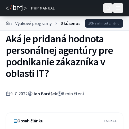
DOKUMENTACE
PHP MANUAL
Výukové programy
Skúsenosti z praxe
/
Navrhnout změnu
Aká je pridaná hodnota
personálnej agentúry pre
podnikanie zákazníka v
oblasti IT?
9. 7. 2022
Jan Barášek
6
min čtení
Obsah článku
3
SEKC
E