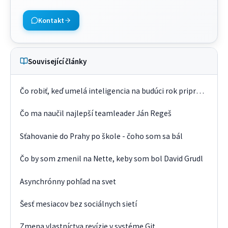
Kontakt
Související články
Čo robiť, keď umelá inteligencia na budúci rok pripraví programátorov o prácu?
Čo ma naučil najlepší teamleader Ján Regeš
Sťahovanie do Prahy po škole - čoho som sa bál
Čo by som zmenil na Nette, keby som bol David Grudl
Asynchrónny pohľad na svet
Šesť mesiacov bez sociálnych sietí
Zmena vlastníctva revízie v systéme Git