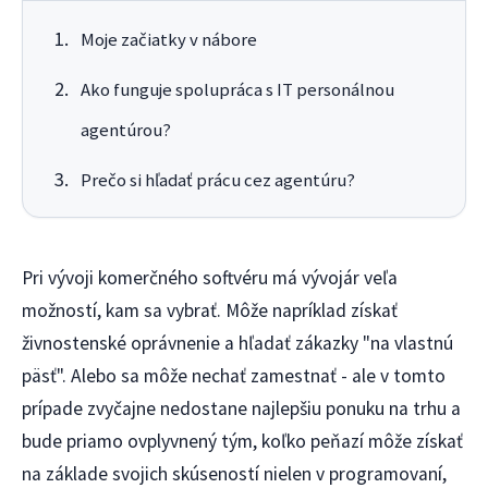
Moje začiatky v nábore
Ako funguje spolupráca s IT personálnou
agentúrou?
Prečo si hľadať prácu cez agentúru?
Pri vývoji komerčného softvéru má vývojár veľa
možností, kam sa vybrať. Môže napríklad získať
živnostenské oprávnenie a hľadať zákazky "na vlastnú
päsť". Alebo sa môže nechať zamestnať - ale v tomto
prípade zvyčajne nedostane najlepšiu ponuku na trhu a
bude priamo ovplyvnený tým, koľko peňazí môže získať
na základe svojich skúseností nielen v programovaní,