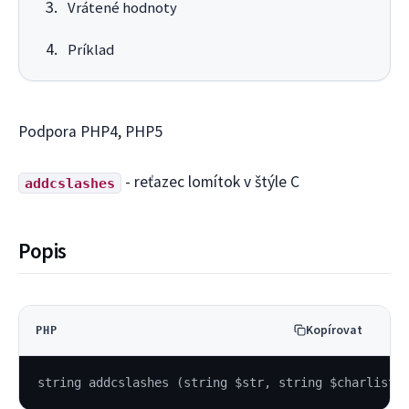
Vrátené hodnoty
Príklad
Podpora PHP4, PHP5
- reťazec lomítok v štýle C
addcslashes
Popis
Kopírovat
PHP
string addcslashes (string $str, string $charlist)