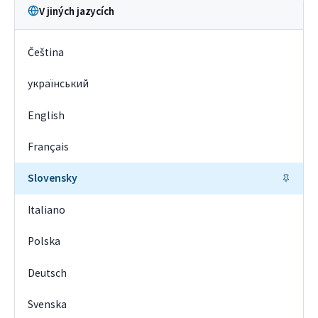
V jiných jazycích
Čeština
український
English
Français
Slovensky
Italiano
Polska
Deutsch
Svenska