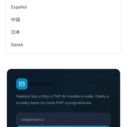
Español
中国
日本
Dansk
Newsletter
Nejlepsi tipy a triky o PHP do Vaseho e-mailu. Clanky a
novinky nejen ze sveta PHP a programovani.