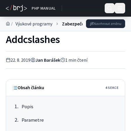
DOKUMENTACE
PHP MANUAL
Výukové programy
Zabezpečenie
/
Navrhnout změnu
Addcslashes
22. 8. 2019
Jan Barášek
1
min čtení
Obsah článku
4
SEKC
E
Popis
Parametre