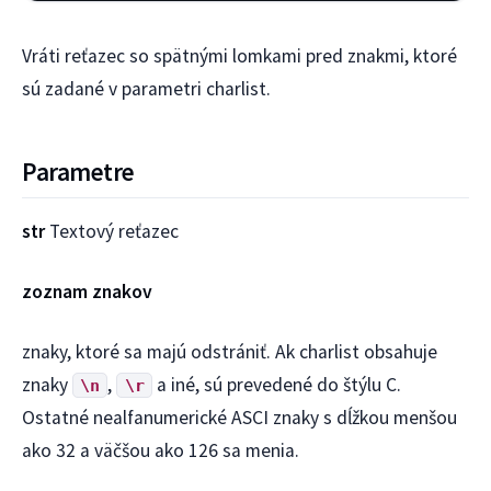
Vráti reťazec so spätnými lomkami pred znakmi, ktoré
sú zadané v parametri charlist.
Parametre
str
Textový reťazec
zoznam znakov
znaky, ktoré sa majú odstrániť. Ak charlist obsahuje
znaky
,
a iné, sú prevedené do štýlu C.
\n
\r
Ostatné nealfanumerické ASCI znaky s dĺžkou menšou
ako 32 a väčšou ako 126 sa menia.