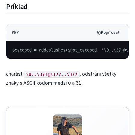
Príklad
Kopírovat
PHP
$escaped = addcslashes($not_escaped, "\0..\37!@\17
charlist
, odstráni všetky
\0..\37!@\177..\377
znaky s ASCII kódom medzi 0 a 31.