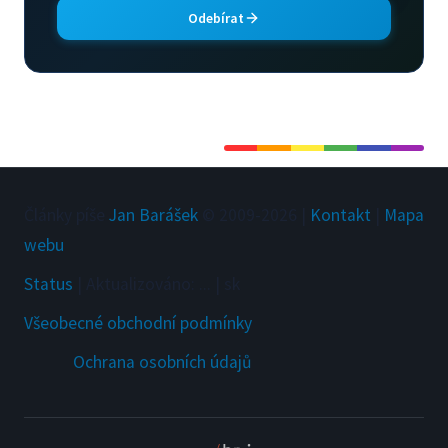
Odebírat
Články píše
Jan Barášek
© 2009-
2026
|
Kontakt
|
Mapa
webu
Status
|
Aktualizováno
:
...
|
sk
Všeobecné obchodní podmínky
Ochrana osobních údajů