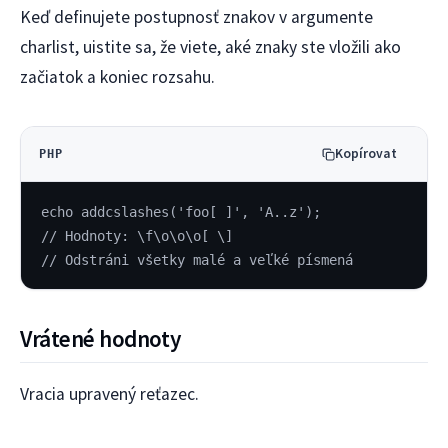
Keď definujete postupnosť znakov v argumente
charlist, uistite sa, že viete, aké znaky ste vložili ako
začiatok a koniec rozsahu.
Kopírovat
PHP
echo addcslashes('foo[ ]', 'A..z');
// Hodnoty: \f\o\o\o[ \]
// Odstráni všetky malé a veľké písmená
Vrátené hodnoty
Vracia upravený reťazec.